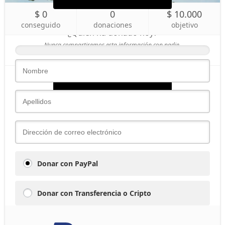
$ 0
0
$ 10.000
conseguido
donaciones
objetivo
¿Quién ha donado hoy?
Nunca compartiremos esta información con nadie.
Donar ahora
Donar con PayPal
Donar con Transferencia o Cripto